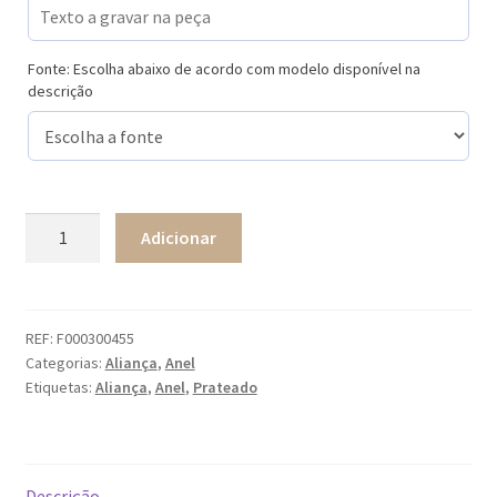
Fonte: Escolha abaixo de acordo com modelo disponível na
descrição
Quantidade
Adicionar
de
Aliança
em
aço
REF:
F000300455
Categorias:
Aliança
,
Anel
amendoada
Etiquetas:
Aliança
,
Anel
,
Prateado
e
com
linhas
Descrição