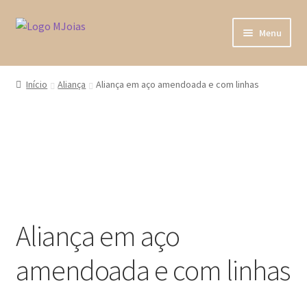
Ir
Saltar
Menu
para
para
a
o
Home
navegação
conteúdo
Início
Aliança
Aliança em aço amendoada e com linhas
Loja
A minha conta
Sobre Nós
Fala connosco
Aliança em aço
amendoada e com linhas