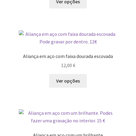
Ver opções
product
has
multiple
variants.
The
options
may
Aliança em aço com faixa dourada escovada
be
12,00
€
chosen
on
This
Ver opções
the
product
product
has
page
multiple
variants.
The
options
may
Aliança em aço com um brilhante