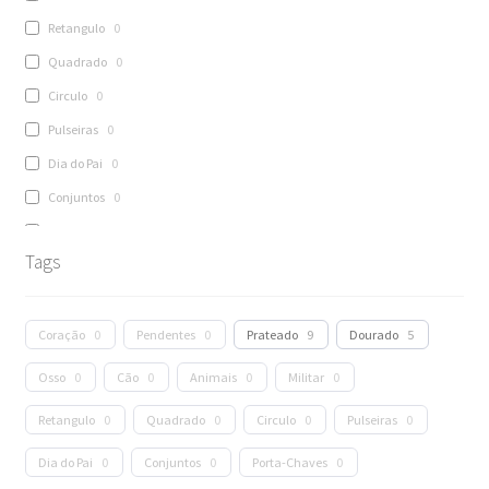
Retangulo
0
Quadrado
0
Circulo
0
Pulseiras
0
Dia do Pai
0
Conjuntos
0
Porta-Chaves
0
Tags
Escravas
0
Aliança
9
Anel
9
Coração
0
Pendentes
0
Prateado
9
Dourado
5
Fios
0
Osso
0
Cão
0
Animais
0
Militar
0
Colares
0
Retangulo
0
Quadrado
0
Circulo
0
Pulseiras
0
Canetas
0
Dia do Pai
0
Conjuntos
0
Porta-Chaves
0
Isqueiro
0