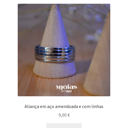
variants.
The
options
may
be
chosen
on
the
product
page
Aliança em aço amendoada e com linhas
9,00
€
This