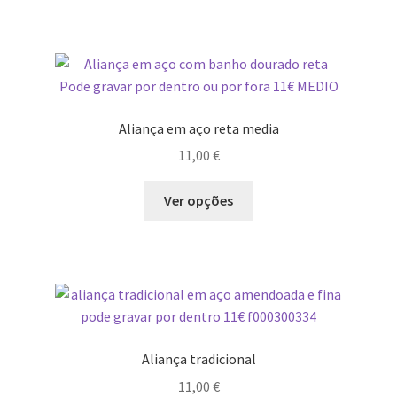
has
page
multiple
variants.
The
options
may
Aliança em aço reta media
be
11,00
€
chosen
on
This
Ver opções
the
product
product
has
page
multiple
variants.
The
options
may
Aliança tradicional
be
11,00
€
chosen