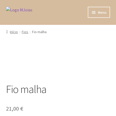
Ir
Saltar
Menu
para
para
a
o
Home
navegação
conteúdo
Início
Fios
Fio malha
Loja
A minha conta
Sobre Nós
Fala connosco
Fio malha
21,00
€