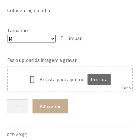
Colar em aço malha
Tamanho
Limpar
Faz o upload da imagem a gravar
Arrasta para aqui
ou
Procura
0
de 5
Quantidade
Adicionar
de
Fio
malha
REF:
A90(2)