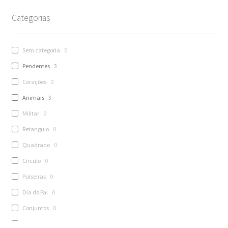
Categorias
Sem categoria
0
Pendentes
3
Corações
0
Animais
3
Militar
0
Retangulo
0
Quadrado
0
Circulo
0
Pulseiras
0
Dia do Pai
0
Conjuntos
0
Porta-Chaves
0