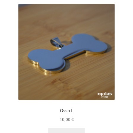
Osso L
10,00
€