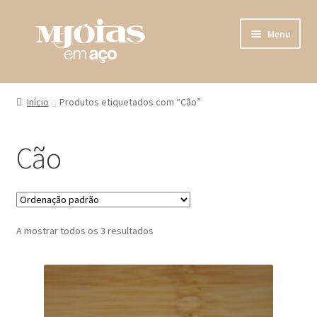
Ir
Saltar
Menu
para
para
a
o
navegação
conteúdo
Home
Início
Produtos etiquetados com “Cão”
Loja
Cão
A minha conta
Sobre Nós
A mostrar todos os 3 resultados
Fala connosco