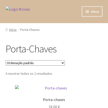
Ir
Saltar
Menu
para
para
a
o
Home
navegação
conteúdo
Início
Porta-Chaves
Loja
Porta-Chaves
A minha conta
Sobre Nós
A mostrar todos os 2 resultados
Fala connosco
Porta-chaves
18,00
€