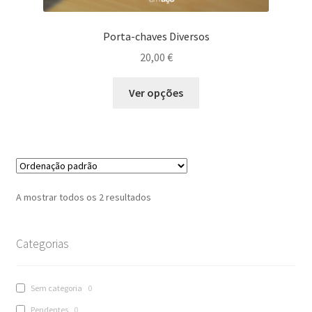
Porta-chaves Diversos
20,00
€
This
Ver opções
product
has
multiple
variants.
The
options
A mostrar todos os 2 resultados
may
be
chosen
Categorias
on
the
Sem categoria
0
product
Pendentes
0
page