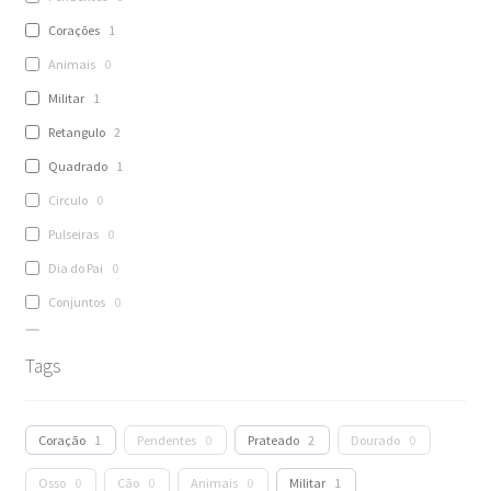
Corações
1
Animais
0
Militar
1
Retangulo
2
Quadrado
1
Circulo
0
Pulseiras
0
Dia do Pai
0
Conjuntos
0
Porta-Chaves
2
Tags
Escravas
0
Aliança
0
Anel
0
Coração
1
Pendentes
0
Prateado
2
Dourado
0
Fios
0
Osso
0
Cão
0
Animais
0
Militar
1